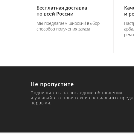
Бесплатная доставка
Кач
по всей России
и р
Мы предлагаем широкий выбор
Наст
способов получения заказа
арба
ремо
Не пропустите
Подпишитесь на последние обновления
и узнавайте о новинках и специальных пред
первыми.