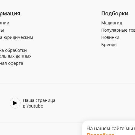
рмация
Подборки
ании
Медиагид
ты
Популярные то
а юридическим
Новинки
Бренды
ка обработки
альных данных
ная оферта
Наша страница
в Youtube
На нашем сайте мы 