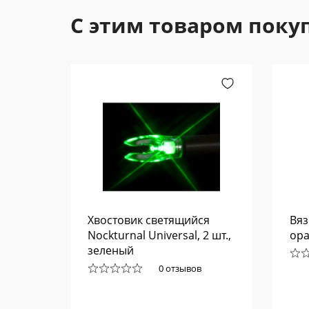
С этим товаром поку
Хвостовик светящийся
Вяз
Nockturnal Universal, 2 шт.,
ор
к 20"
зеленый
0 отзывов