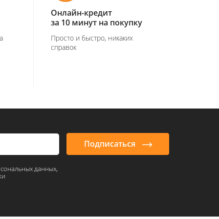
Онлайн-кредит
за 10 минут на покупку
а
Просто и быстро, никаких
справок
Подписаться
рсональных данных,
ки