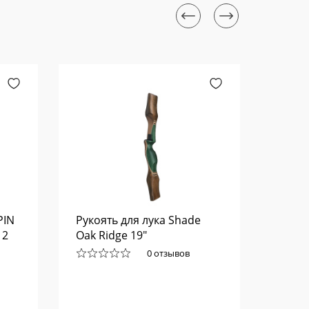
PIN
Рукоять для лука Shade
Кивер
12
Oak Ridge 19"
несъе
цвет 
0 отзывов