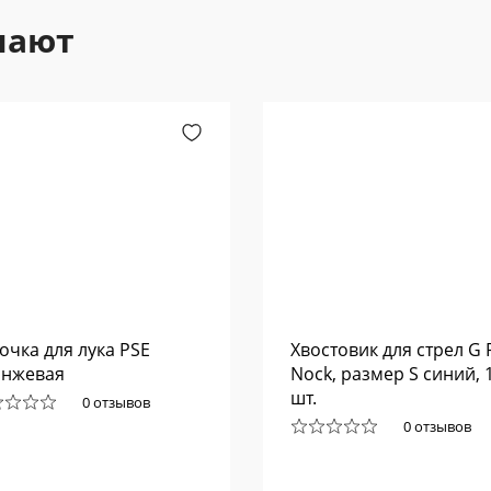
пают
очка для лука PSE
Хвостовик для стрел G 
анжевая
Nock, размер S синий, 
шт.
0 отзывов
0 отзывов