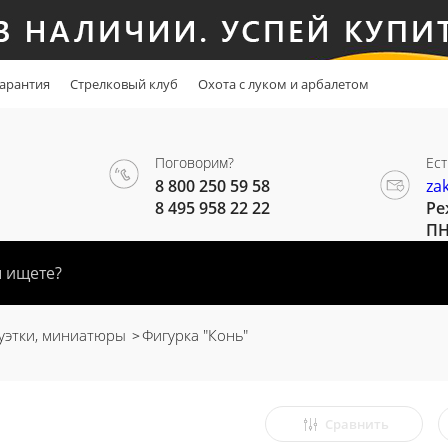
арантия
Стрелковый клуб
Охота с луком и арбалетом
Поговорим?
Ест
8 800 250 59 58
za
8 495 958 22 22
Ре
ПН
уэтки, миниатюры
Фигурка "Конь"
Сравнить