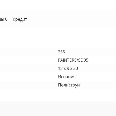
вы 0
Кредит
255
PAINTERS/SD05
13 х 9 х 20
Испания
Полистоун