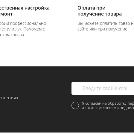
ественная настройка
Оплата при
емонт
получение товара
роим профессионально
Вы можете оплатить товар н
лет или лук. Поможем с
сайте или при получение
нтом товара
ложениях
Я согласен на обработку пе
а также с условиями подпис