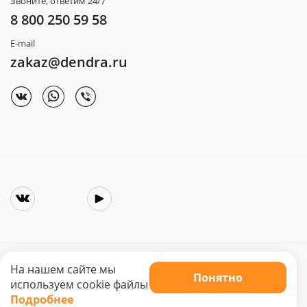
Звоните, ответим 24/7
8 800 250 59 58
E-mail
zakaz@dendra.ru
На нашем сайте мы
Понятно
Copyright © 2025. Интернет-магазин «Dendra»
используем cookie файлы
Не является публичной офертой. Цена может меняться.
Подробнее