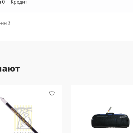
 0
Кредит
ерный
пают