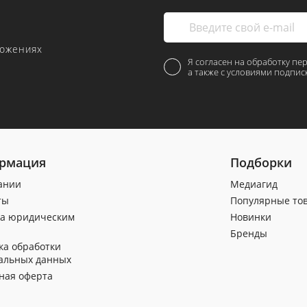
ложениях
Я согласен на обработку пе
а также с условиями подпис
рмация
Подборки
ании
Медиагид
ты
Популярные то
а юридическим
Новинки
Бренды
ка обработки
альных данных
ная оферта