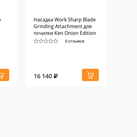
о
Насадка Work Sharp Blade
Склад
Grinding Attachment для
AK-47
точилки Ken Onion Edition
81112
0 отзывов
16 140
14 4