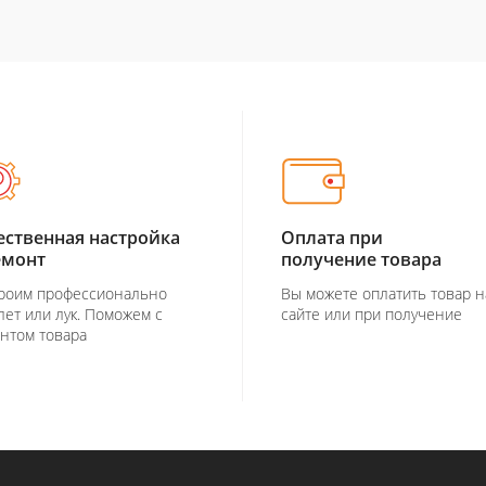
ественная настройка
Оплата при
емонт
получение товара
роим профессионально
Вы можете оплатить товар н
лет или лук. Поможем с
сайте или при получение
нтом товара