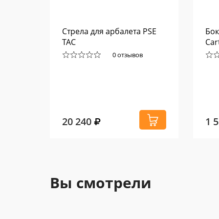
г.
Стрела для арбалета PSE
Бок
TAC
Car
0 отзывов
20 240
1 
Вы смотрели