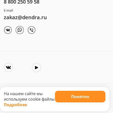
8 800 250 59 58
E-mail
zakaz@dendra.ru
На нашем сайте мы
Понятно
Copyright © 2025. Интернет-магазин «Dendra»
используем cookie файлы
Не является публичной офертой. Цена может меняться.
Подробнее