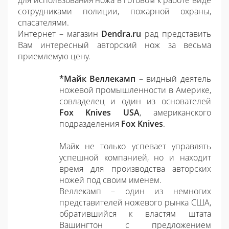
для использования ножа в готовом к работе виде
сотрудниками полиции, пожарной охраны,
спасателями.
Интернет – магазин
Dendra.ru
рад представить
Вам интересный авторский нож за весьма
приемлемую цену.
*Майк Веллекамп
– видный деятель
ножевой промышленности в Америке,
совладелец и один из основателей
Fox Knives USA
, американского
подразделения
Fox Knives
.
Майк не только успевает управлять
успешной компанией, но и находит
время для производства авторских
ножей под своим именем.
Веллекамп – один из немногих
представителей ножевого рынка США,
обратившийся к властям штата
Вашингтон с предложением