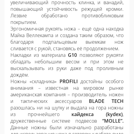
увеличивающий прочность клинка, и ванадий,
повышающий устойчивость режущей кромки.
Лезвие обработано противобликовым
покрытием.
Эргономичная рукоять ножа – ещё одна находка
Майка Веллекампа и создана таким образом, что
благодаря подпальцевым выемкам нож
сливается с рукой, становясь её продолжением.
Накладки из материала
G10
позволяют рукояти
обладать небольшим весом и при этом не
выскальзывать из руки даже под проливным
дождём.
Ножны «складника»
PROFILI
достойны особого
внимания – известная на мировом рынке
американская компания – производитель ножен
и тактических аксессуаров
BLADE TECH
разошлась ни на шутку и выдала на гора ножны
из прочнейшего
кайдекса (kydex)
,
дружественные системе подвесов
“MOLLE”.
Данные ножны были изначально разработаны