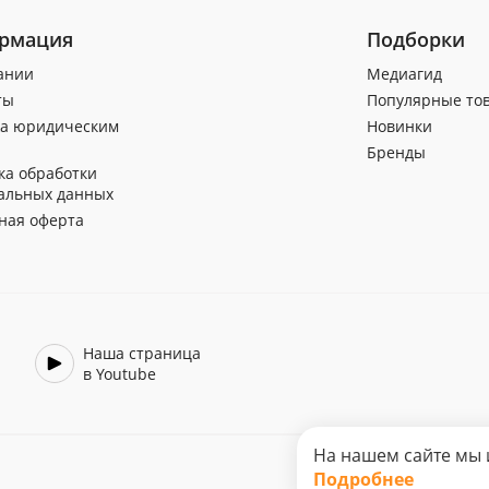
рмация
Подборки
ании
Медиагид
ты
Популярные то
а юридическим
Новинки
Бренды
ка обработки
альных данных
ная оферта
Наша страница
в Youtube
На нашем сайте мы 
Подробнее