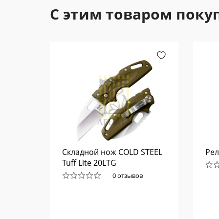
С этим товаром поку
рел
Складной нож COLD STEEL
Рел
)
Tuff Lite 20LTG
0 отзывов