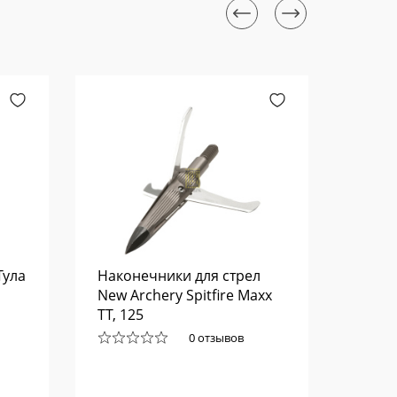
Тула
Наконечники для стрел
Склад
New Archery Spitfire Maxx
Mini T
TT, 125
0 отзывов