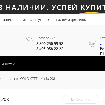
арантия
Стрелковый клуб
Охота с луком и арбалетом
Поговорим?
Ест
8 800 250 59 58
za
8 495 958 22 22
Ре
ПН
ладной нож COLD STEEL Kudu 20K
 20K
Сравнить