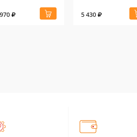
 970
5 430