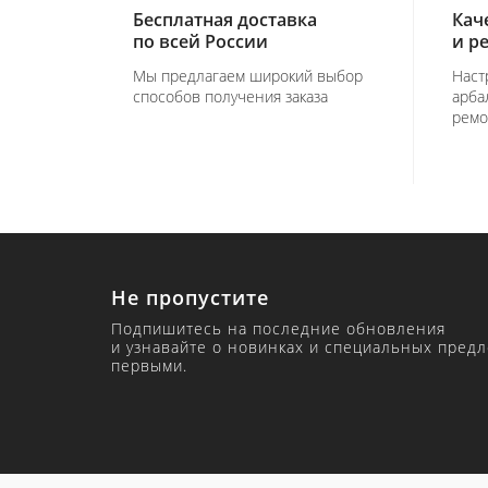
Бесплатная доставка
Кач
по всей России
и р
Мы предлагаем широкий выбор
Наст
способов получения заказа
арба
ремо
Не пропустите
Подпишитесь на последние обновления
и узнавайте о новинках и специальных пред
первыми.