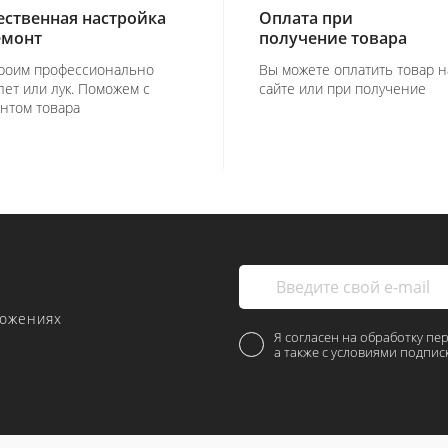
ественная настройка
Оплата при
емонт
получение товара
роим профессионально
Вы можете оплатить товар н
лет или лук. Поможем с
сайте или при получение
нтом товара
ложениях
Я согласен на обработку пе
а также с условиями подпис