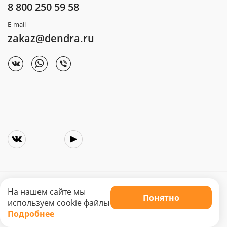
8 800 250 59 58
E-mail
zakaz@dendra.ru
На нашем сайте мы
Понятно
Copyright © 2025. Интернет-магазин «Dendra»
используем cookie файлы
Не является публичной офертой. Цена может меняться.
Подробнее