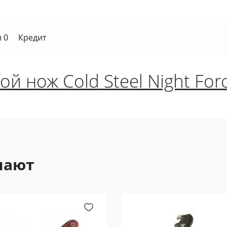
 0
Кредит
ой нож Cold Steel Night For
пают