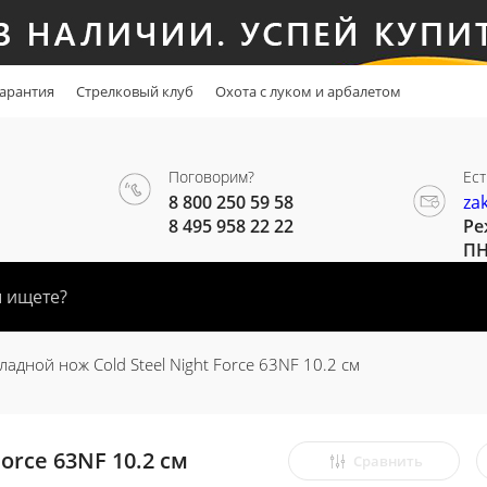
арантия
Стрелковый клуб
Охота с луком и арбалетом
Поговорим?
Ест
8 800 250 59 58
za
8 495 958 22 22
Ре
ПН
ладной нож Cold Steel Night Force 63NF 10.2 см
orce 63NF 10.2 см
Сравнить