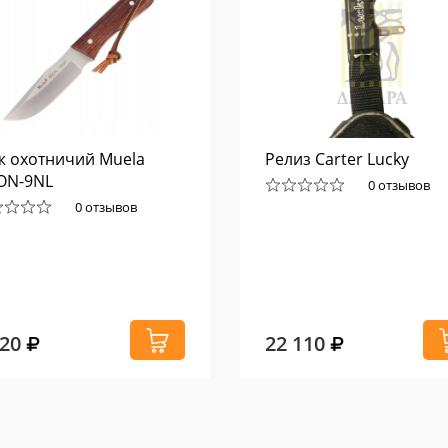
 охотничий Muela
Релиз Carter Lucky
ON-9NL
0 отзывов
0 отзывов
020
22 110