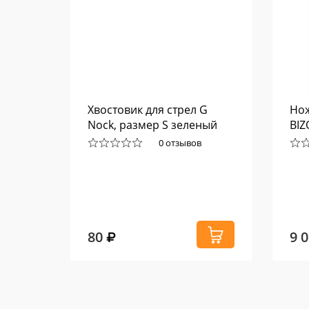
и HHA
Хвостовик для стрел G
Нож
Nock, размер S зеленый
BIZ
0 отзывов
80
9 