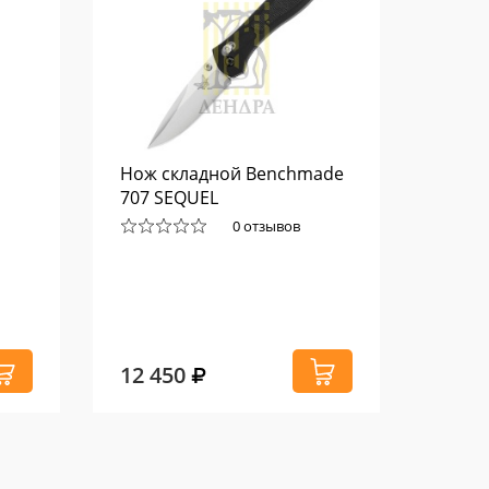
Нож складной Benchmade
Након
707 SEQUEL
Easto
гран
0 отзывов
12 450
60