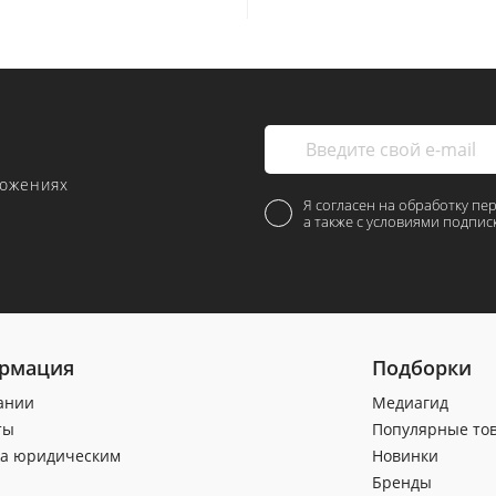
ложениях
Я согласен на обработку пе
а также с условиями подпис
рмация
Подборки
ании
Медиагид
ты
Популярные то
а юридическим
Новинки
Бренды