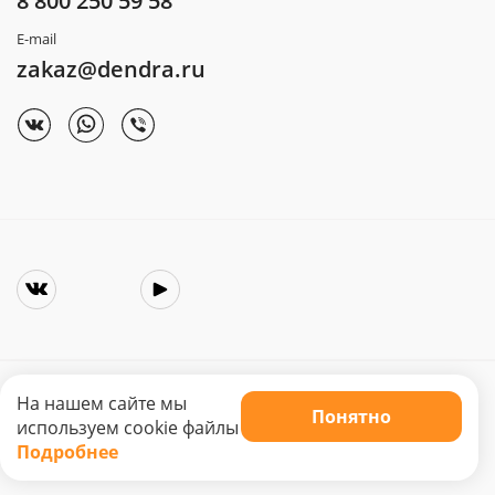
8 800 250 59 58
E-mail
zakaz@dendra.ru
На нашем сайте мы
Понятно
Copyright © 2025. Интернет-магазин «Dendra»
используем cookie файлы
Не является публичной офертой. Цена может меняться.
Подробнее