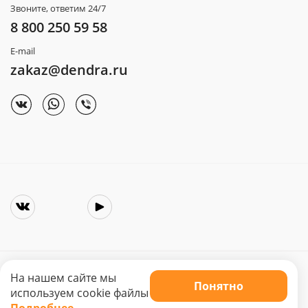
Звоните, ответим 24/7
8 800 250 59 58
E-mail
zakaz@dendra.ru
На нашем сайте мы
Понятно
Copyright © 2025. Интернет-магазин «Dendra»
используем cookie файлы
Не является публичной офертой. Цена может меняться.