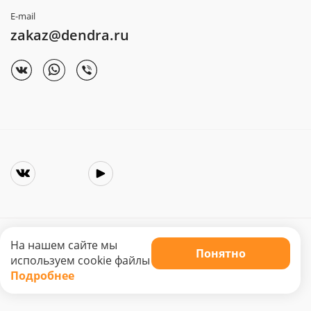
E-mail
zakaz@dendra.ru
На нашем сайте мы
Понятно
Copyright © 2025. Интернет-магазин «Dendra»
используем cookie файлы
Не является публичной офертой. Цена может меняться.
Подробнее