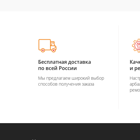
Бесплатная доставка
Кач
по всей России
и р
Мы предлагаем широкий выбор
Наст
способов получения заказа
арба
ремо