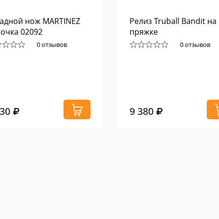
адной нож MARTINEZ
Релиз Truball Bandit на
очка 02092
пряжке
0 отзывов
0 отзывов
430
9 380