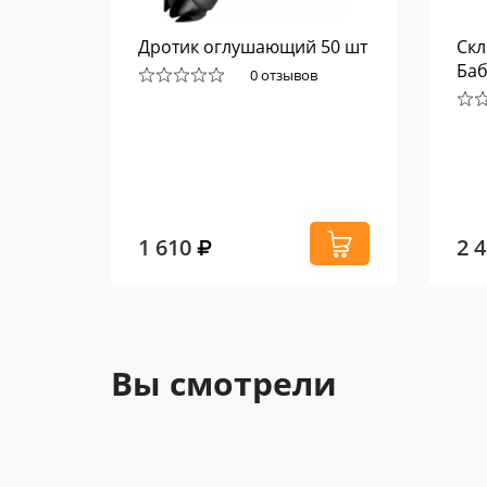
ка
Дротик оглушающий 50 шт
Скл
Баб
0 отзывов
1 610
2 
Вы смотрели