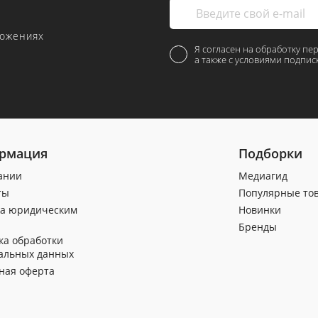
ложениях
Я согласен на обработку пе
а также с условиями подпис
рмация
Подборки
ании
Медиагид
ты
Популярные то
а юридическим
Новинки
Бренды
ка обработки
альных данных
ная оферта