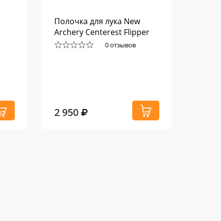
Полочка для лука New
Нож 
Archery Centerest Flipper
Санто
0 отзывов
2 950
8 76