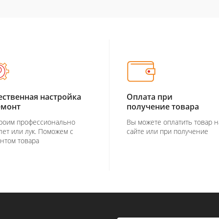
ественная настройка
Оплата при
емонт
получение товара
роим профессионально
Вы можете оплатить товар н
лет или лук. Поможем с
сайте или при получение
нтом товара