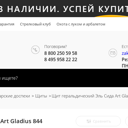
арантия
Стрелковый клуб
Охота с луком и арбалетом
Поговорим?
Ест
8 800 250 59 58
za
8 495 958 22 22
Ре
ПН
рские доспехи
Щиты
Щит геральдический Эль Сида Art Gla
rt Gladius 844
Сравнить