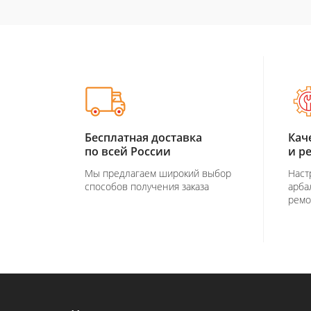
Бесплатная доставка
Кач
по всей России
и р
Мы предлагаем широкий выбор
Наст
способов получения заказа
арба
ремо