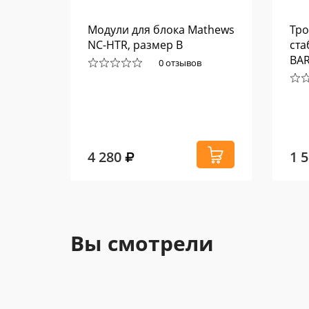
P26,
Модули для блока Mathews
Тро
NC-HTR, размер B
ста
BA
0 отзывов
4 280
1 
Вы смотрели