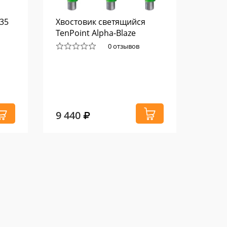
35
Хвостовик светящийся
Запас
TenPoint Alpha-Blaze
плече
MK-XB
0 отзывов
9 440
8 39