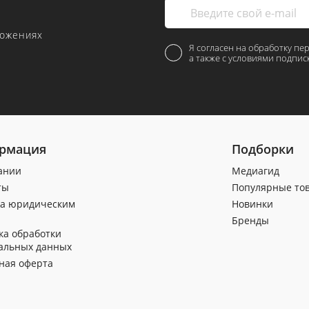
ложениях
Я согласен на обработку пе
а также с условиями подпис
рмация
Подборки
ании
Медиагид
ты
Популярные то
а юридическим
Новинки
Бренды
ка обработки
альных данных
ная оферта