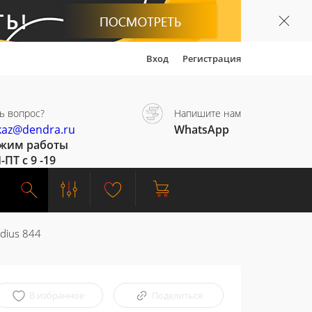
Вход
Регистрация
ь вопрос?
Напишите нам
kaz@dendra.ru
WhatsApp
жим работы
-ПТ с 9 -19
dius 844
В избранное
Поделиться