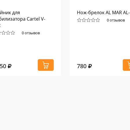
йник для
Нож-брелок AL MAR AL-
билизатора Cartel V-
0 отзывов
R
0 отзывов
550
780