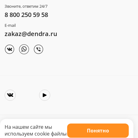
Звоните, ответим 24/7
8 800 250 59 58
E-mail
zakaz@dendra.ru
На нашем сайте мы
Понятно
Copyright © 2025. Интернет-магазин «Dendra»
используем cookie файлы
Не является публичной офертой. Цена может меняться.