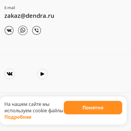
E-mail
zakaz@dendra.ru
На нашем сайте мы
Понятно
Copyright © 2025. Интернет-магазин «Dendra»
используем cookie файлы
Не является публичной офертой. Цена может меняться.
Подробнее