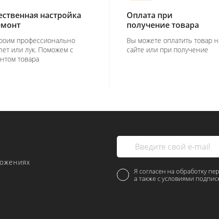
ественная настройка
Оплата при
емонт
получение товара
роим профессионально
Вы можете оплатить товар н
лет или лук. Поможем с
сайте или при получение
нтом товара
ложениях
Я согласен на обработку пе
а также с условиями подпис