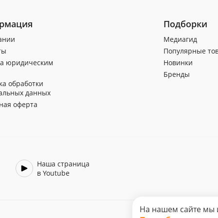
рмация
Подборки
ании
Медиагид
ты
Популярные то
а юридическим
Новинки
Бренды
ка обработки
альных данных
ная оферта
Наша страница
в Youtube
На нашем сайте мы 