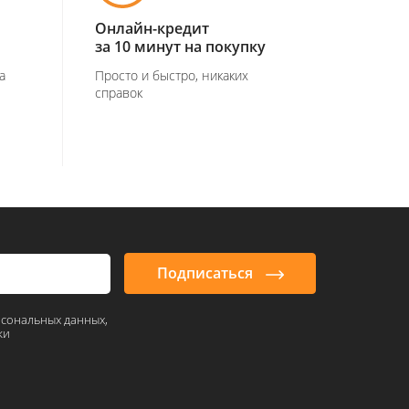
Онлайн-кредит
за 10 минут на покупку
а
Просто и быстро, никаких
справок
Подписаться
рсональных данных,
ки