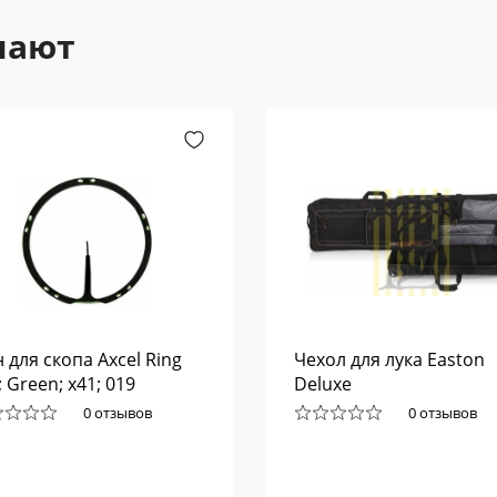
пают
 для скопа Axcel Ring
Чехол для лука Easton
; Green; x41; 019
Deluxe
0 отзывов
0 отзывов