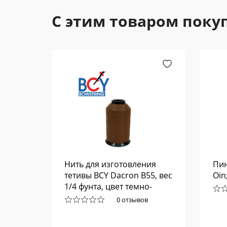
С этим товаром поку
Buck
Нить для изготовления
Пин
тетивы BCY Dacron B55, вес
Oin
1/4 фунта, цвет темно-
коричневый
0 отзывов