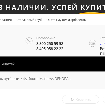
арантия
Стрелковый клуб
Охота с луком и арбалетом
Поговорим?
Ест
8 800 250 59 58
za
8 495 958 22 22
Ре
ПН
о, футболки
Футболка Mathews DENDRA L
Сравнить