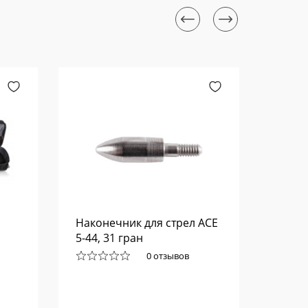
Наконечник для стрел ACE
Лук к
5-44, 31 гран
Everes
0 отзывов