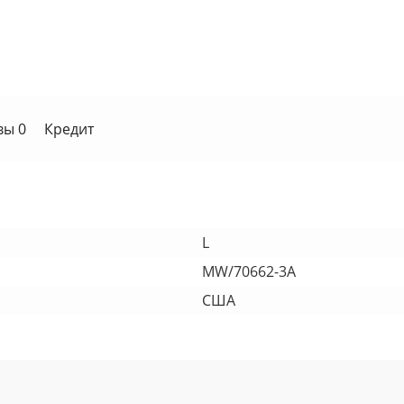
вы 0
Кредит
L
MW/70662-3A
США