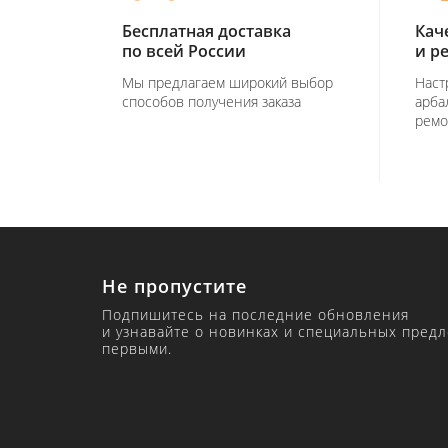
Бесплатная доставка
Кач
по всей России
и р
Мы предлагаем широкий выбор
Наст
способов получения заказа
арба
ремо
Не пропустите
Подпишитесь на последние обновления
и узнавайте о новинках и специальных пред
первыми.