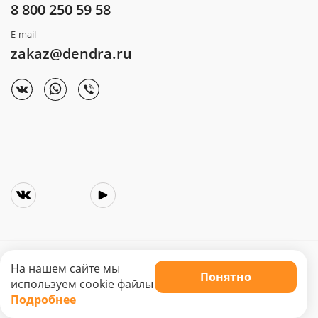
8 800 250 59 58
E-mail
zakaz@dendra.ru
На нашем сайте мы
Понятно
Copyright © 2025. Интернет-магазин «Dendra»
используем cookie файлы
Не является публичной офертой. Цена может меняться.
Подробнее