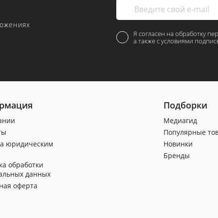
ложениях
Я согласен на обработку пе
а также с условиями подпис
рмация
Подборки
ании
Медиагид
ты
Популярные то
а юридическим
Новинки
Бренды
ка обработки
альных данных
ная оферта