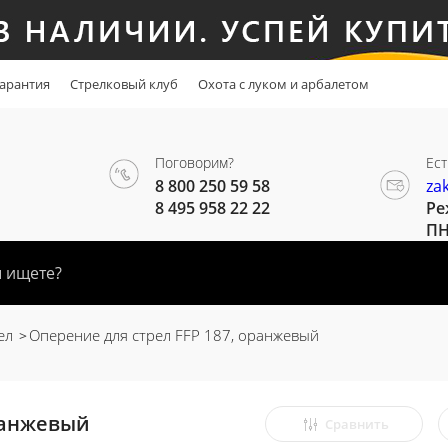
арантия
Стрелковый клуб
Охота с луком и арбалетом
Поговорим?
Ест
8 800 250 59 58
za
8 495 958 22 22
Ре
ПН
ел
Оперение для стрел FFP 187, оранжевый
оранжевый
Сравнить