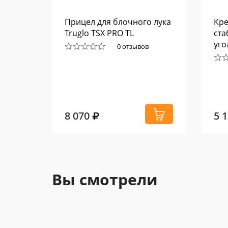
 для
Прицел для блочного лука
Кре
I век,
Truglo TSX PRO TL
ста
уго
0 отзывов
8 070
5 
Вы смотрели