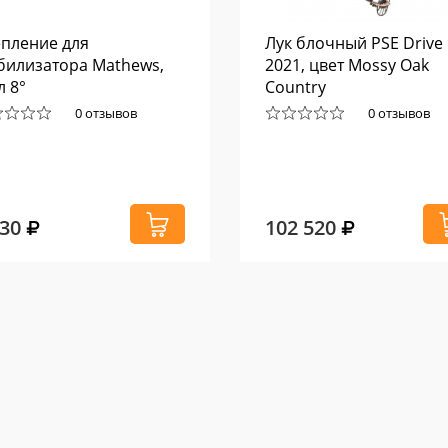
пление для
Лук блочный PSE Drive
билизатора Mathews,
2021, цвет Mossy Oak
л 8°
Country
0 отзывов
0 отзывов
130
102 520