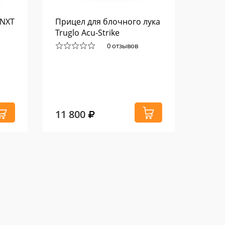
 NXT
Прицел для блочного лука
Нож 
Truglo Aсu-Strike
BIZON
0 отзывов
11 800
9 02