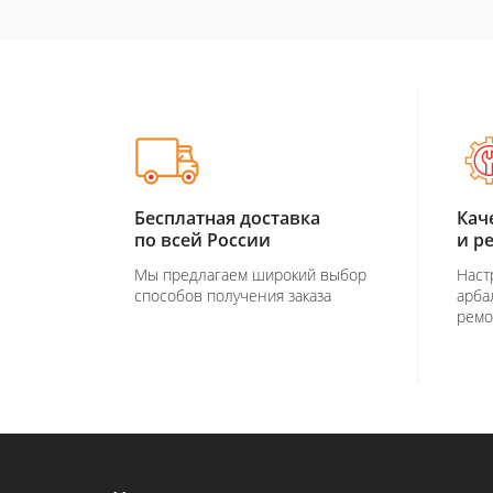
Бесплатная доставка
Кач
по всей России
и р
Мы предлагаем широкий выбор
Наст
способов получения заказа
арба
ремо