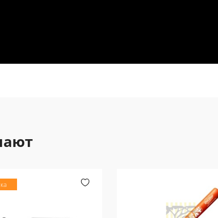
пают
ка