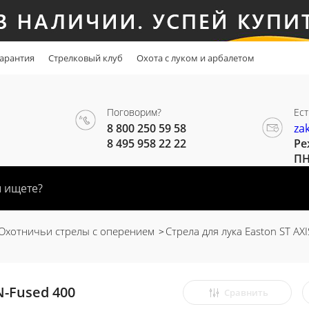
арантия
Стрелковый клуб
Охота с луком и арбалетом
Поговорим?
Ест
8 800 250 59 58
za
8 495 958 22 22
Ре
ПН
Охотничьи стрелы с оперением
Стрела для лука Easton ST AX
N-Fused 400
Сравнить