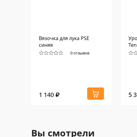
enix
Вязочка для лука PSE
Уро
анно
синяя
Ten
0 отзывов
1 140
5 
Вы смотрели