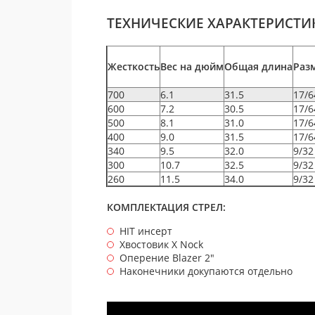
ТЕХНИЧЕСКИЕ ХАРАКТЕРИСТИ
Жесткость
Вес на дюйм
Общая длина
Раз
700
6.1
31.5
17/6
600
7.2
30.5
17/6
500
8.1
31.0
17/6
400
9.0
31.5
17/6
340
9.5
32.0
9/32
300
10.7
32.5
9/32
260
11.5
34.0
9/32
КОМПЛЕКТАЦИЯ СТРЕЛ:
HIT инсерт
Хвостовик X Nock
Оперение Blazer 2"
Наконечники докупаются отдельно