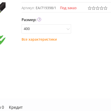
Артикул:
EA/719398/1
Под заказ
Размер:
400
Все характеристики
400
340
 0
Кредит