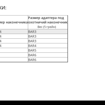
КИ:
Размер адаптера
под
мер наконечника
охотничий наконечник
Вес (5 грейн)
4
BAR3
4
BAR3
4
BAR3
4
BAR4
BAR5
BAR6
BAR6