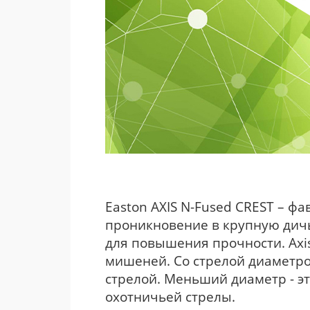
Easton AXIS N-Fused CREST – ф
проникновение в крупную дичь
для повышения прочности. Axis
мишеней. Со стрелой диаметро
стрелой. Меньший диаметр - э
охотничьей стрелы.