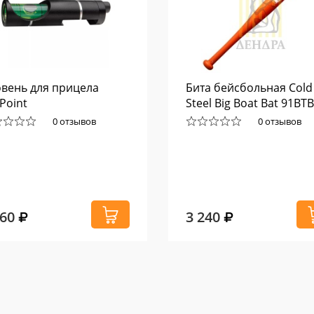
вень для прицела
Бита бейсбольная Cold
Point
Steel Big Boat Bat 91BT
0 отзывов
0 отзывов
360
3 240