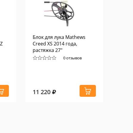
Блок для лука Mathews
Винт
BZ
Creed XS 2014 года,
1859 г
растяжка 27"
0 отзывов
11 220
20 1