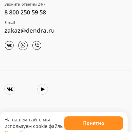
Звоните, ответим 24/7
8 800 250 59 58
E-mail
zakaz@dendra.ru
На нашем сайте мы
Понятно
Copyright © 2025. Интернет-магазин «Dendra»
используем cookie файлы
Не является публичной офертой. Цена может меняться.