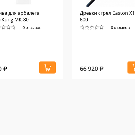
ива для арбалета
Древки стрел Easton X1
nKung MK-80
600
0 отзывов
0 отзывов
0
66 920