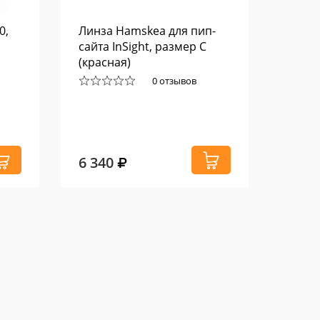
0,
Линза Hamskea для пип-
Након
сайта InSight, размер С
Easto
(красная)
0 отзывов
6 340
2 42