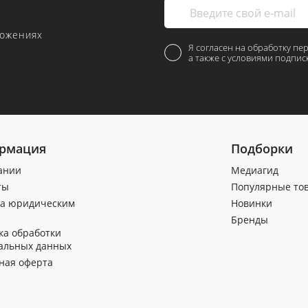
ложениях
Я согласен на обработку пе
а также с условиями подпис
рмация
Подборки
ании
Медиагид
ты
Популярные то
а юридическим
Новинки
Бренды
ка обработки
альных данных
ная оферта