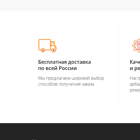
Бесплатная доставка
Кач
по всей России
и р
Мы предлагаем широкий выбор
Наст
способов получения заказа
арба
ремо