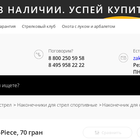
арантия
Стрелковый клуб
Охота с луком и арбалетом
Поговорим?
Ест
8 800 250 59 58
za
8 495 958 22 22
Ре
ПН
стрел
Наконечники для стрел спортивные
Наконечник для с
iece, 70 гран
Сравнить