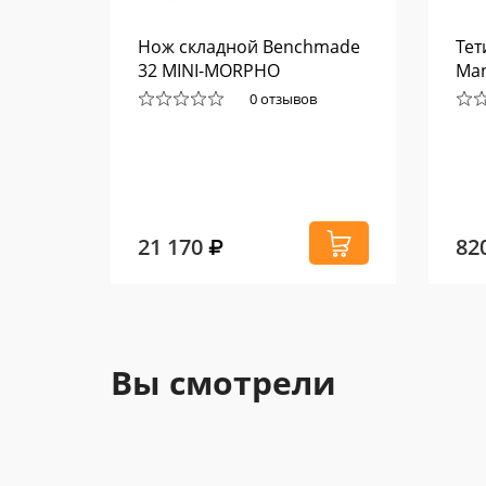
47374
Нож складной Benchmade
Тет
32 MINI-MORPHO
Ma
0 отзывов
21 170
82
Вы смотрели