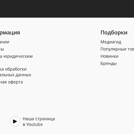
рмация
Подборки
ании
Медиагид
ты
Популярные то
а юридическим
Новинки
Бренды
ка обработки
альных данных
ная оферта
Наша страница
в Youtube