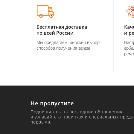
Бесплатная доставка
Кач
по всей России
и р
Мы предлагаем широкий выбор
Наст
способов получения заказа
арба
ремо
Не пропустите
Подпишитесь на последние обновления
и узнавайте о новинках и специальных пред
первыми.