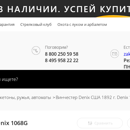
арантия
Стрелковый клуб
Охота с луком и арбалетом
Поговорим?
Ест
8 800 250 59 58
za
8 495 958 22 22
Ре
ПН
етоны, ружья, автоматы
Винчестер Denix США 1892 г. Denix
nix 1068G
Сравнить