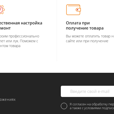
ественная настройка
Оплата при
емонт
получение товара
роим профессионально
Вы можете оплатить товар н
лет или лук. Поможем с
сайте или при получение
нтом товара
ложениях
Я согласен на обработку пе
а также с условиями подпис