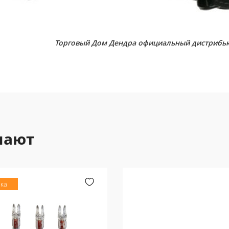
Торговый Дом Дендра официальный дистрибью
пают
ка