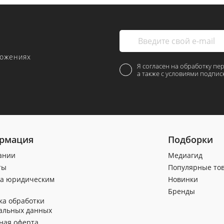
ложениях
Я согласен на обработку пе
а также с условиями подпис
рмация
Подборки
ании
Медиагид
ты
Популярные то
а юридическим
Новинки
Бренды
ка обработки
альных данных
ная оферта