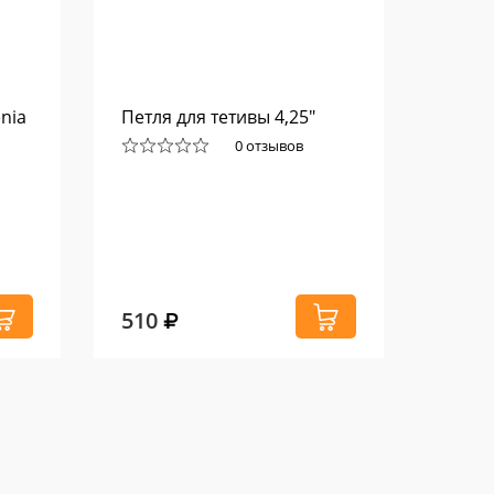
nia
Петля для тетивы 4,25"
Перча
лука 
0 отзывов
510
1 84