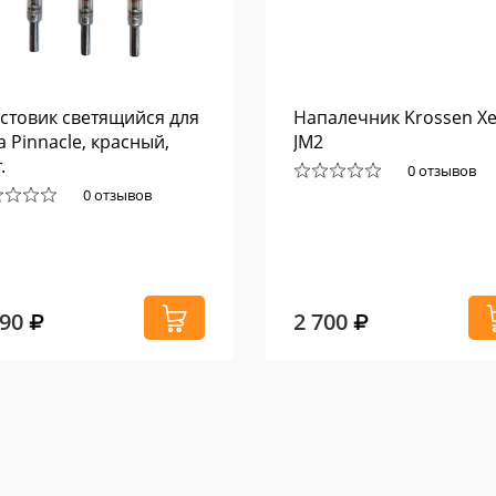
стовик светящийся для
Напалечник Krossen Xe
а Pinnacle, красный,
JM2
.
0 отзывов
0 отзывов
090
2 700