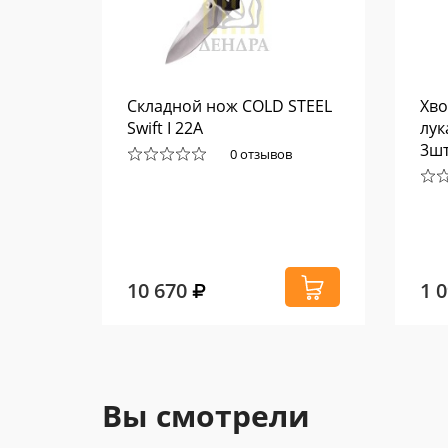
еского
Складной нож COLD STEEL
Хво
Swift I 22A
лук
3шт
0 отзывов
10 670
1 
Вы смотрели