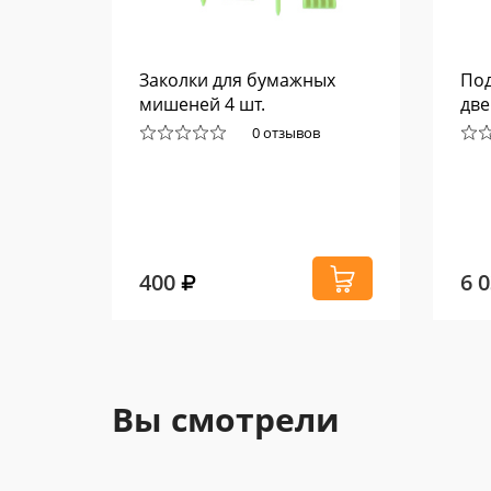
FFP
Заколки для бумажных
Под
мишеней 4 шт.
две
0 отзывов
400
6 
Вы смотрели