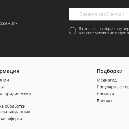
ложениях
Я согласен на обработку пе
а также с условиями подпис
рмация
Подборки
ании
Медиагид
ты
Популярные то
а юридическим
Новинки
Бренды
ка обработки
альных данных
ная оферта