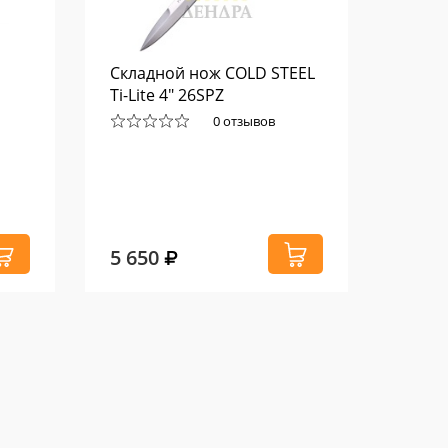
Складной нож COLD STEEL
Карма
Ti-Lite 4" 26SPZ
Stani
0 отзывов
5 650
2 65