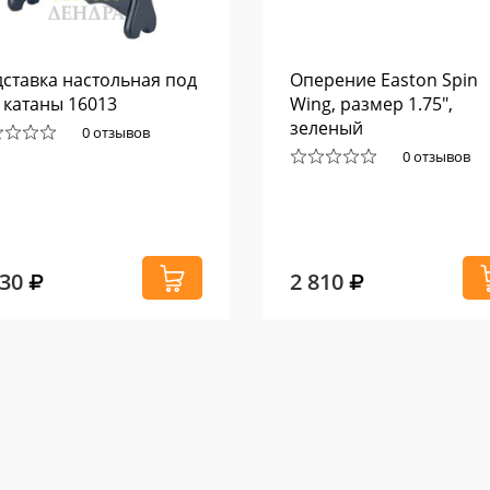
ставка настольная под
Оперение Easton Spin
 катаны 16013
Wing, размер 1.75",
зеленый
0 отзывов
0 отзывов
030
2 810