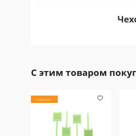
Чех
С этим товаром поку
Новинка