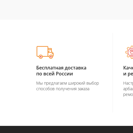
Бесплатная доставка
Кач
по всей России
и р
Мы предлагаем широкий выбор
Наст
способов получения заказа
арба
ремо