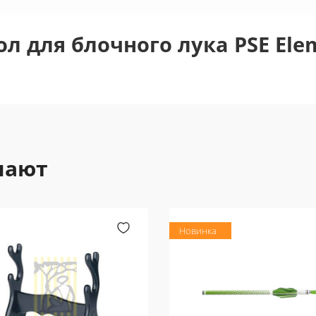
ол для блочного лука PSE Ele
пают
Новинка