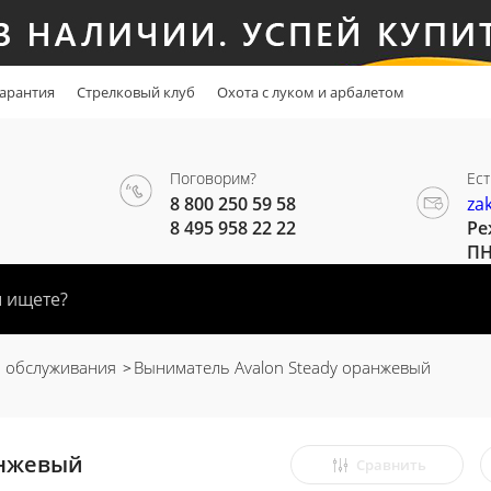
арантия
Стрелковый клуб
Охота с луком и арбалетом
Поговорим?
Ест
8 800 250 59 58
za
8 495 958 22 22
Ре
ПН
и обслуживания
Выниматель Avalon Steady оранжевый
анжевый
Сравнить