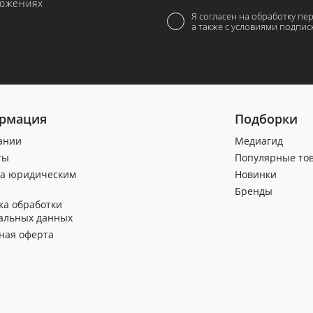
ложениях
Я согласен на обработку пе
а также с условиями подпис
рмация
Подборки
ании
Медиагид
ты
Популярные то
а юридическим
Новинки
Бренды
ка обработки
альных данных
ная оферта