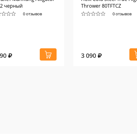
2 черный
Thrower 80TFTCZ
0 отзывов
0 отзывов
190
3 090