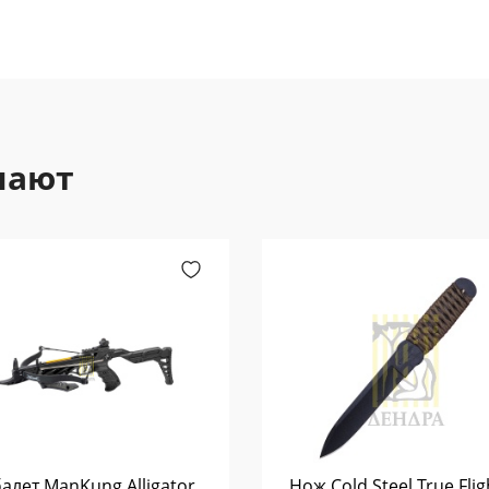
пают
алет ManKung Alligator
Нож Cold Steel True Flig