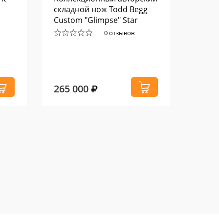
складной нож Todd Begg
Sharp
Custom "Glimpse" Star
Strike карбон
0 отзывов
265 000
1 84