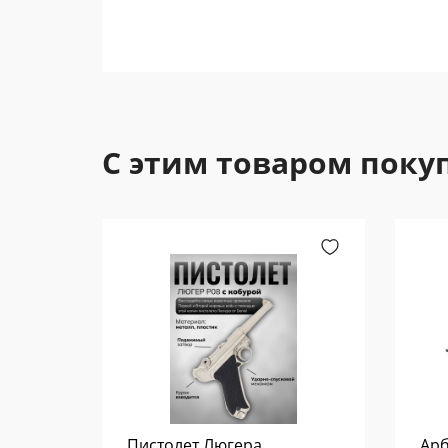
С этим товаром поку
нного
Пистолет Люгера
Арб