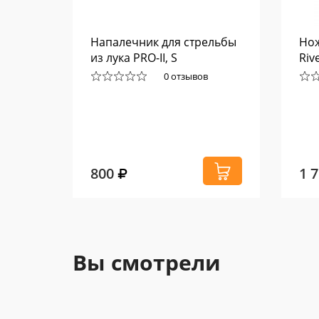
ings
Напалечник для стрельбы
Нож
из лука PRO-II, S
Riv
0 отзывов
800
1 
Вы смотрели