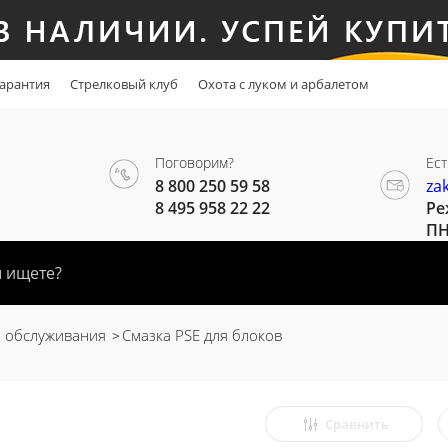
арантия
Стрелковый клуб
Охота с луком и арбалетом
Поговорим?
Ест
8 800 250 59 58
za
8 495 958 22 22
Ре
ПН
и обслуживания
Смазка PSE для блоков
Сравнить