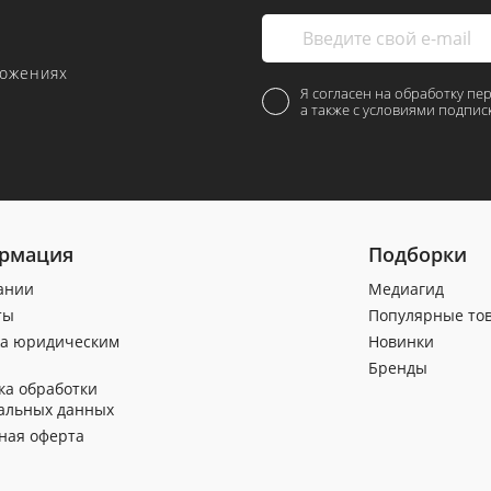
ложениях
Я согласен на обработку пе
а также с условиями подпис
рмация
Подборки
ании
Медиагид
ты
Популярные то
а юридическим
Новинки
Бренды
ка обработки
альных данных
ная оферта