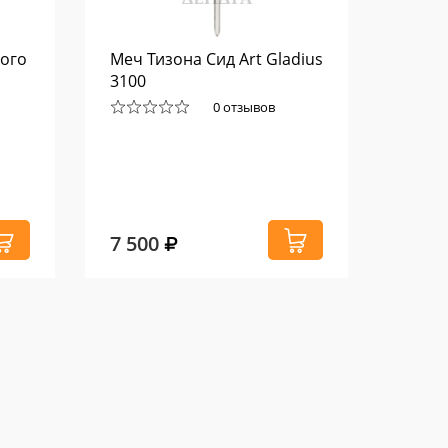
кого
Меч Тизона Сид Art Gladius
Нож-д
3100
Jungl
0 отзывов
7 500
810