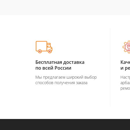
Бесплатная доставка
Кач
по всей России
и р
Мы предлагаем широкий выбор
Наст
способов получения заказа
арба
ремо