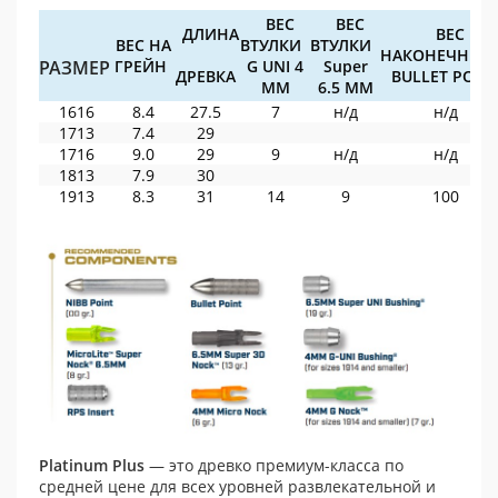
ВЕС
ВЕС
ДЛИНА
ВЕС
ВЕС НА
ВТУЛКИ
ВТУЛКИ
НАКОНЕЧНИ
РАЗМЕР
ГРЕЙН
G UNI 4
Super
ДРЕВКА
BULLET POIN
ММ
6.5 ММ
1616
8.4
27.5
7
н/д
н/д
1713
7.4
29
1716
9.0
29
9
н/д
н/д
1813
7.9
30
1913
8.3
31
14
9
100
Platinum Plus
— это древко премиум-класса по
средней цене для всех уровней развлекательной и