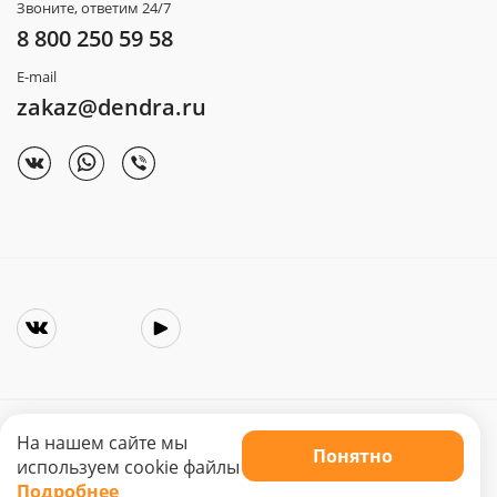
Звоните, ответим 24/7
8 800 250 59 58
E-mail
zakaz@dendra.ru
На нашем сайте мы
Понятно
Copyright © 2025. Интернет-магазин «Dendra»
используем cookie файлы
Не является публичной офертой. Цена может меняться.
Подробнее