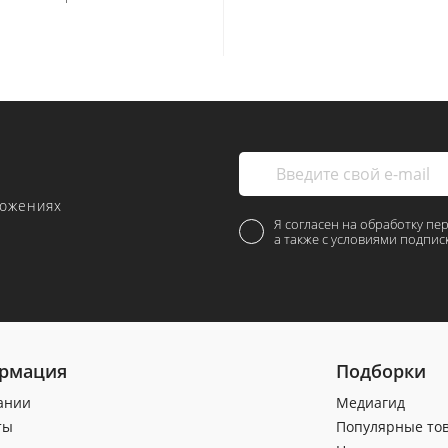
ложениях
Я согласен на обработку пе
а также с условиями подпис
рмация
Подборки
ании
Медиагид
ты
Популярные то