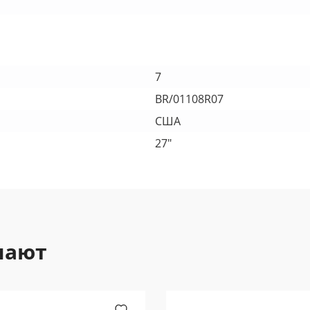
7
BR/01108R07
США
27"
пают