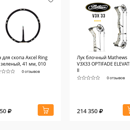
 для скопа Axcel Ring
Лук блочный Mathews
 зеленый, 41 мм, 010
V3X33 OPTIFADE ELEVA
II
0 отзывов
0 отзывов
150
214 350