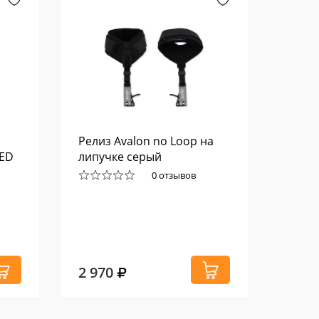
Новинка
Релиз Avalon no Loop на
Прице
TED
липучке серый
Axcel
Carbo
0 отзывов
2 970
77 6