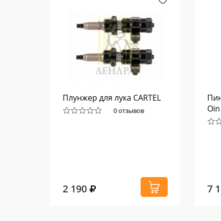
OYT
Плунжер для лука CARTEL
Пин
Oin
0 отзывов
2 190
7 