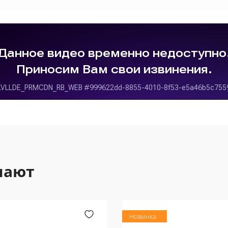
пают
Новинка