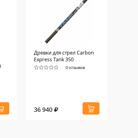
Древки для стрел Carbon
Нож т
Express Tank 350
Kodia
0
0 отзывов
36 940
13 5