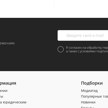
ложениях
Я согласен на обработку пе
а также с условиями подпис
рмация
Подборки
ании
Медиагид
ты
Популярные то
а юридическим
Новинки
Бренды