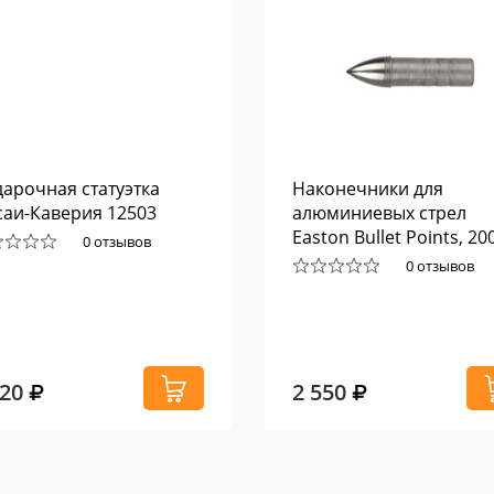
арочная статуэтка
Наконечники для
аи-Каверия 12503
алюминиевых стрел
Easton Bullet Points, 20
0 отзывов
гран 2318
0 отзывов
320
2 550