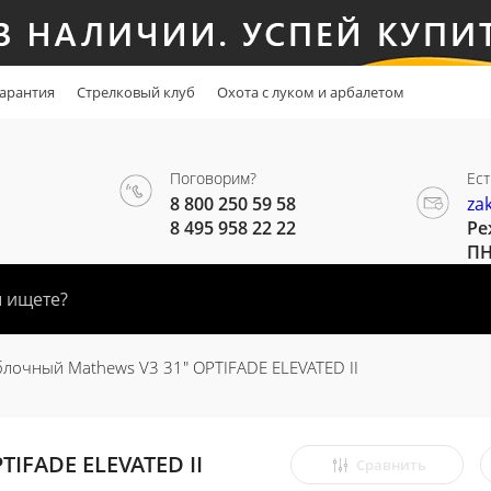
арантия
Стрелковый клуб
Охота с луком и арбалетом
Поговорим?
Ест
8 800 250 59 58
za
8 495 958 22 22
Ре
ПН
блочный Mathews V3 31" OPTIFADE ELEVATED II
TIFADE ELEVATED II
Сравнить