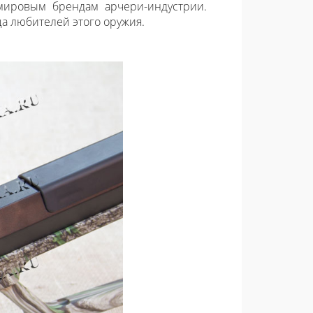
мировым брендам арчери-индустрии.
дца любителей этого оружия.