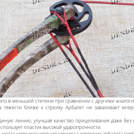
это в меньшей степени при сравнении с другими аналоги
 тяжести ближе к стрелку. Арбалет не заваливает впер
диную линию, улучшая качество прицеливания даже без 
использует пластик высокой ударопрочности.
 места соприкосновения стрелка с корпусом арбалета по