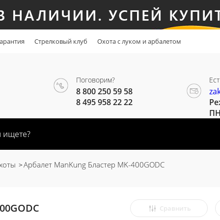
арантия
Стрелковый клуб
Охота с луком и арбалетом
Поговорим?
Ест
8 800 250 59 58
za
8 495 958 22 22
Ре
ПН
хоты
Арбалет ManKung Бластер MK-400GODC
400GODC
Сравнить