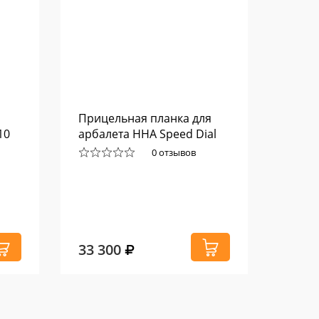
Прицельная планка для
Склад
10
арбалета HHA Speed Dial
Marti
01639
0 отзывов
33 300
5 98