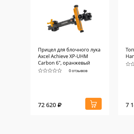
Прицел для блочного лука
Топ
Axcel Achieve XP-UHM
Han
Carbon 6", оранжевый
0 отзывов
72 620
7 