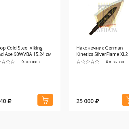
ор Cold Steel Viking
Наконечник German
d Axe 90WVBA 15.24 см
Kinetics SilverFlame XL2
0 отзывов
0 отзывов
140
25 000