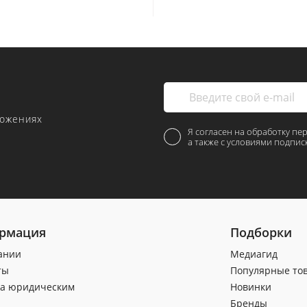
ложениях
Я согласен на обработку пе
а также с условиями подпис
рмация
Подборки
ании
Медиагид
ты
Популярные то
а юридическим
Новинки
Бренды