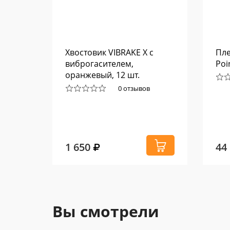
л
Хвостовик VIBRAKE X с
Пле
125
виброгасителем,
Poi
оранжевый, 12 шт.
0 отзывов
1 650
44
Вы смотрели