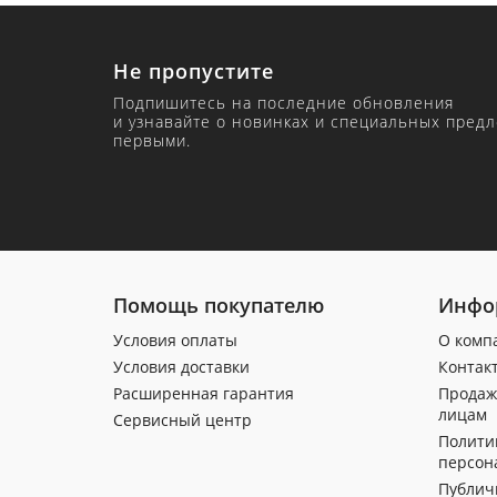
Не пропустите
Подпишитесь на последние обновления
и узнавайте о новинках и специальных пред
первыми.
Помощь покупателю
Инфо
Условия оплаты
О комп
Условия доставки
Контак
Расширенная гарантия
Продаж
лицам
Сервисный центр
Полити
персон
Публич