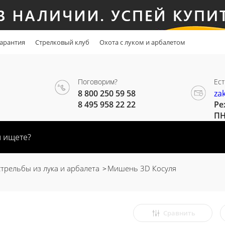
арантия
Стрелковый клуб
Охота с луком и арбалетом
Поговорим?
Ест
8 800 250 59 58
za
8 495 958 22 22
Ре
ПН
трельбы из лука и арбалета
Мишень 3D Косуля
Сравнить