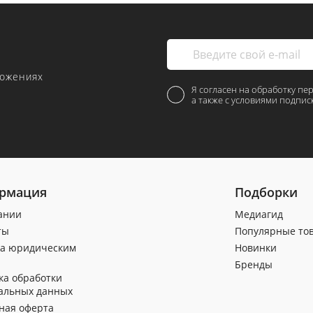
ложениях
Я согласен на обработку пе
а также с условиями подпис
рмация
Подборки
ании
Медиагид
ты
Популярные то
а юридическим
Новинки
Бренды
ка обработки
альных данных
ная оферта