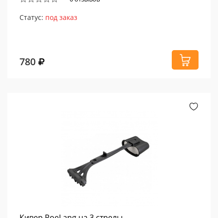
Статус:
под заказ
780
Кивер PoeLang на 3 стрелы