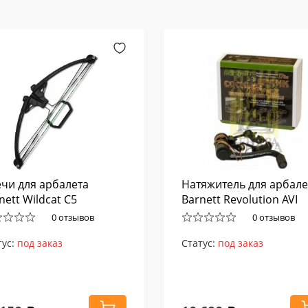
чи для арбалета
Натяжитель для арбале
nett Wildcat C5
Barnett Revolution AVI
0 отзывов
0 отзывов
тус:
под заказ
Статус:
под заказ