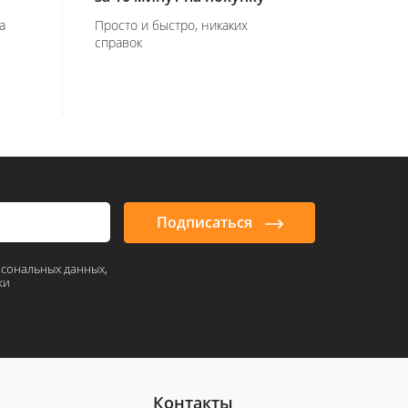
а
Просто и быстро, никаких
справок
Подписаться
рсональных данных,
ки
Контакты