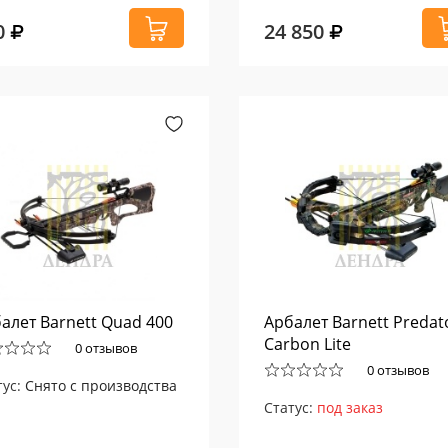
0
24 850
алет Barnett Quad 400
Арбалет Barnett Predat
Carbon Lite
0 отзывов
0 отзывов
тус:
Снято с производства
Статус:
под заказ