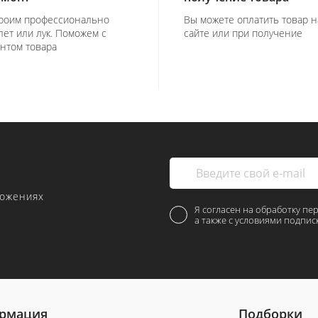
роим профессионально
Вы можете оплатить товар н
лет или лук. Поможем с
сайте или при получение
нтом товара
ложениях
Я согласен на обработку пе
а также с условиями подпис
рмация
Подборки