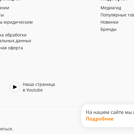
ании
Медиагид
ты
Популярные то
а юридическим
Новинки
Бренды
ка обработки
альных данных
ная оферта
Наша страница
в Youtube
На нашем сайте мы 
Подробнее
яться.