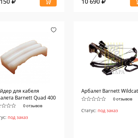
 150
10 690
йдер для кабеля
Арбалет Barnett Wildcat
алета Barnett Quad 400
0 отзывов
0 отзывов
Статус:
под заказ
тус:
под заказ