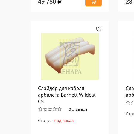
49 780
28
Слайдер для кабеля
Сла
арбалета Barnett Wildcat
арб
C5
0 отзывов
Ста
Статус:
под заказ