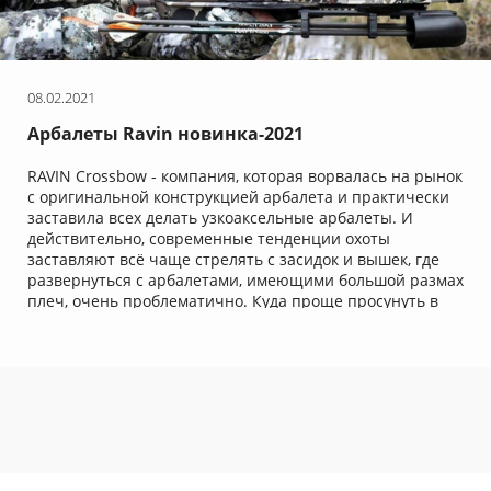
08.02.2021
Арбалеты Ravin новинка-2021
RAVIN Crossbow - компания, которая ворвалась на рынок
с оригинальной конструкцией арбалета и практически
заставила всех делать узкоаксельные арбалеты. И
действительно, современные тенденции охоты
заставляют всё чаще стрелять с засидок и вышек, где
развернуться с арбалетами, имеющими большой размах
плеч, очень проблематично. Куда проще просунуть в
узкую щель среди веток или в форточку стационарной
вышки карабин! И в RAVIN пошли именно этим путем,
предоставив на рынок арбалет с самыми узкими
плечами 3,6 дюйма.