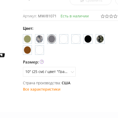
Сравнить
Артикул:
MW/81071
Есть в наличии
Цвет:
Размер:
10" (25 см) / цвет "Гранит"
Страна производства:
США
10" (25 см) / цвет зеленый "Амбуш"
Все характеристики
10" Optifade Elevated ll
10" (25 см) / цвет "Гранит"
8" (20 см) / цвет "Гранит"