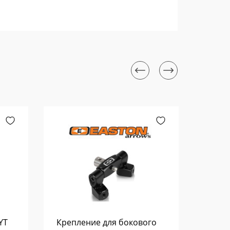
YT
Крепление для бокового
Накла