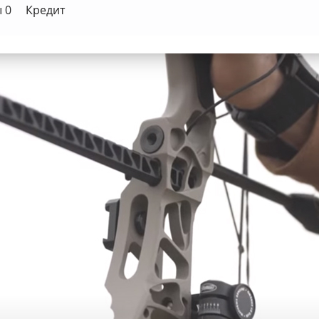
10" (25 см) / цвет "bottomland"
 0
Кредит
10" (25 см) / цвет "Земля"
8" (20 см) / цвет "bottomland"
8" (20 см) / цвет "Земля"
8" (20 см) / цвет черный
10" (25 см) / цвет зеленый "Kuiu Verde"
10" (25 см) / цвет черный
8" (20 см) / цвет "kodiak"
10" (25 см) / цвет "серый"