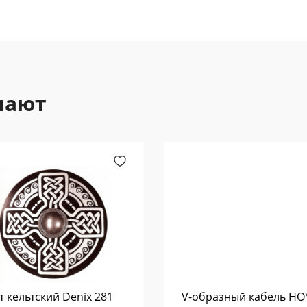
пают
 кельтский Denix 281
V-образный кабель HO