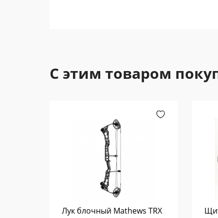
С этим товаром поку
 Super
Лук блочный Mathews TRX
Щит