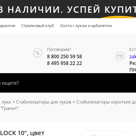
арантия
Стрелковый клуб
Охота с луком и арбалетом
Поговорим?
Ест
8 800 250 59 58
za
8 495 958 22 22
Ре
ПН
 лука
Стабилизаторы для луков
Стабилизаторы короткие дл
"Гранит"
LOCK 10", цвет