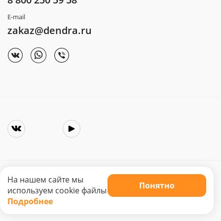
E-mail
zakaz@dendra.ru
На нашем сайте мы
Понятно
Copyright © 2025. Интернет-магазин «Dendra»
используем cookie файлы
Не является публичной офертой. Цена может меняться.
Подробнее