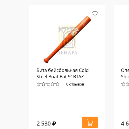
Glo
Бита бейсбольная Cold
Опе
Steel Boat Bat 91BTAZ
Shi
0 отзывов
2 530
4 