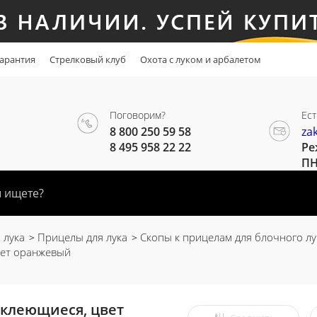
арантия
Стрелковый клуб
Охота с луком и арбалетом
Поговорим?
Ест
8 800 250 59 58
za
8 495 958 22 22
Ре
ПН
 лука
Прицелы для лука
Скопы к прицелам для блочного лу
вет оранжевый
оклеющиеся, цвет