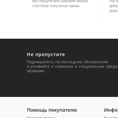
Мы предлагаем широкий выбор
Наст
способов получения заказа
арба
ремо
Не пропустите
Подпишитесь на последние обновления
и узнавайте о новинках и специальных пред
первыми.
Помощь покупателю
Инфо