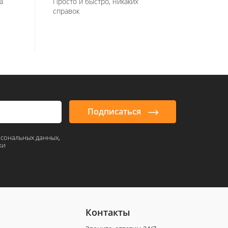
а
Просто и быстро, никаких
справок
Подписаться
рсональных данных,
ки
Контакты