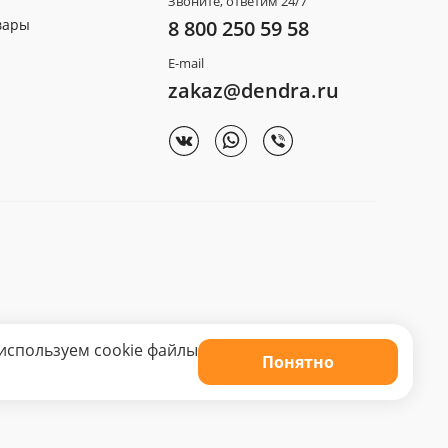
Звоните, ответим 24/7
вары
8 800 250 59 58
E-mail
zakaz@dendra.ru
используем cookie файлы
Понятно