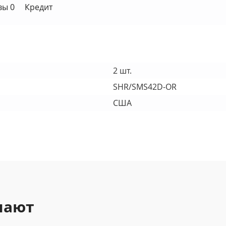
вы 0
Кредит
2 шт.
SHR/SMS42D-OR
США
пают