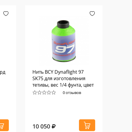
ард
Нить BCY Dynaflight 97
Опере
SK75 для изготовления
Diamo
тетивы, вес 1/4 фунта, цвет
неоново-зеленый
0 отзывов
10 050
2 75