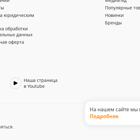
ании
Медиагид
ты
Популярные то
а юридическим
Новинки
Бренды
ка обработки
альных данных
ная оферта
Наша страница
в Youtube
На нашем сайте мы 
Подробнее
яться.