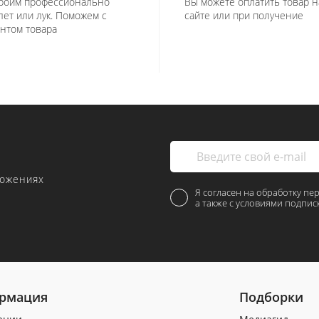
роим профессионально
Вы можете оплатить товар н
лет или лук. Поможем с
сайте или при получение
нтом товара
ложениях
Я согласен на обработку пе
а также с условиями подпис
рмация
Подборки