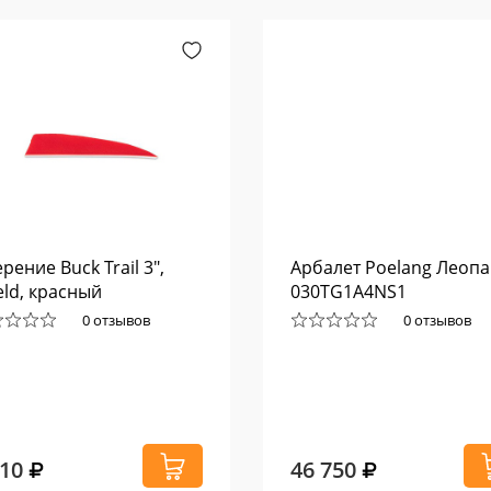
рение Buck Trail 3",
Арбалет Poelang Леоп
eld, красный
030TG1A4NS1
0 отзывов
0 отзывов
610
46 750