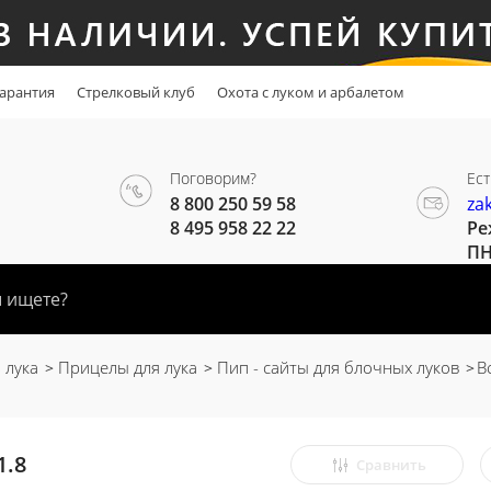
арантия
Стрелковый клуб
Охота с луком и арбалетом
Поговорим?
Ест
8 800 250 59 58
za
8 495 958 22 22
Ре
ПН
 лука
Прицелы для лука
Пип - сайты для блочных луков
В
1.8
Сравнить