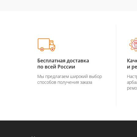
Бесплатная доставка
Кач
по всей России
и р
Мы предлагаем широкий выбор
Наст
способов получения заказа
арба
ремо