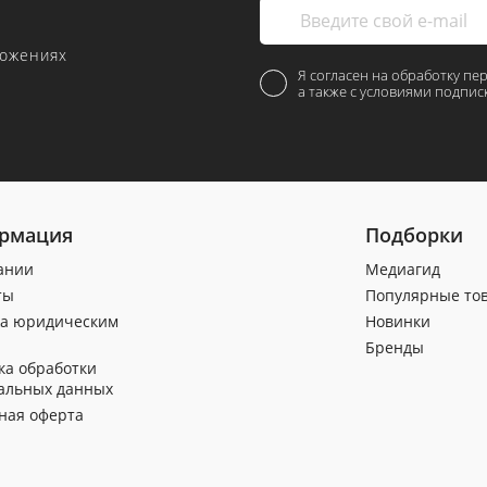
ложениях
Я согласен на обработку пе
а также с условиями подпис
рмация
Подборки
ании
Медиагид
ты
Популярные то
а юридическим
Новинки
Бренды
ка обработки
альных данных
ная оферта