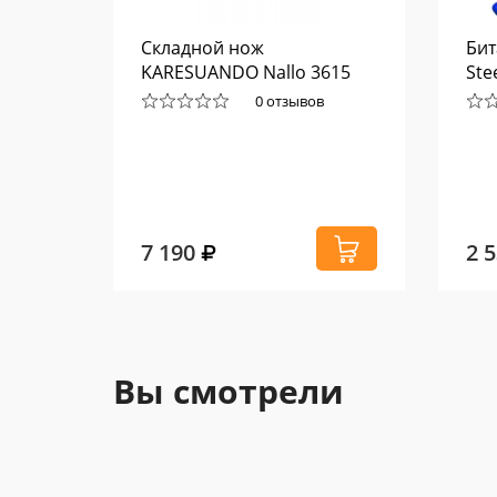
ля
Складной нож
Бит
KARESUANDO Nallo 3615
Ste
0 отзывов
7 190
2 
Вы смотрели