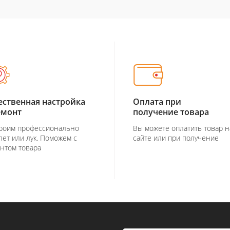
ественная настройка
Оплата при
емонт
получение товара
роим профессионально
Вы можете оплатить товар н
лет или лук. Поможем с
сайте или при получение
нтом товара