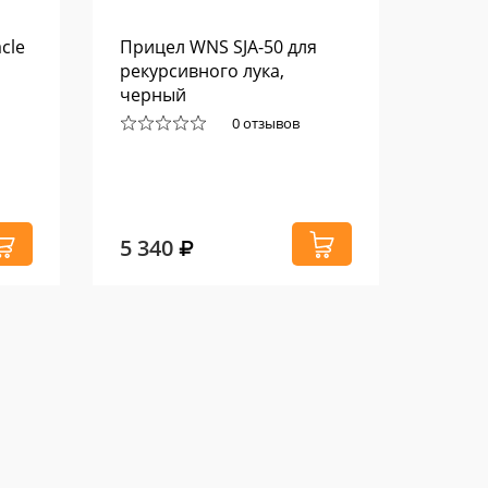
cle
Прицел WNS SJA-50 для
Склад
рекурсивного лука,
FEROX
черный
0 отзывов
5 340
43 6