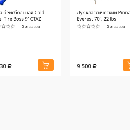
а бейсбольная Cold
Лук классический Pinna
el Tire Boss 91CTAZ
Everest 70", 22 lbs
0 отзывов
0 отзывов
530
9 500