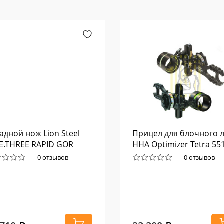
адной нож Lion Steel
Прицел для блочного л
.E.THREE RAPID GOR
HHA Optimizer Tetra 55
0 отзывов
0 отзывов