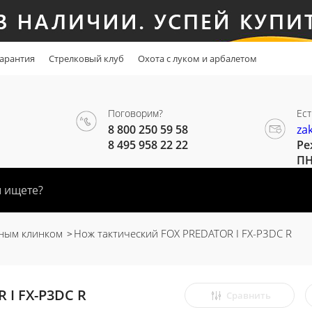
арантия
Стрелковый клуб
Охота с луком и арбалетом
Поговорим?
Ест
8 800 250 59 58
za
8 495 958 22 22
Ре
ПН
ным клинком
Нож тактический FOX PREDATOR I FX-P3DC R
 I FX-P3DC R
Сравнить