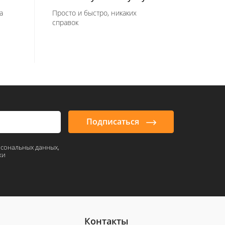
а
Просто и быстро, никаких
справок
Подписаться
рсональных данных,
ки
Контакты