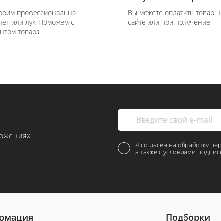
роим профессионально
Вы можете оплатить товар н
лет или лук. Поможем с
сайте или при получение
нтом товара
ложениях
Я согласен на обработку пе
а также с условиями подпис
рмация
Подборки