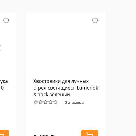
ука
Хвостовики для лучных
Склад
10
стрел светящиеся Lumenok
Leek 
X nock зеленый
0 отзывов