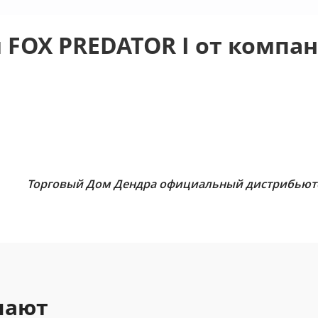
FOX PREDATOR I от компан
Торговый Дом Дендра официальный дистрибьюто
пают