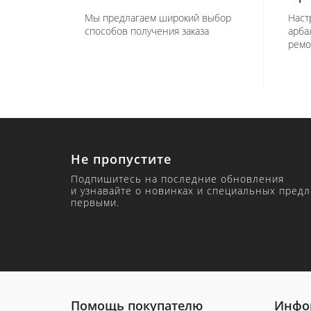
Мы предлагаем широкий выбор
Наст
способов получения заказа
арба
ремо
Не пропустите
Подпишитесь на последние обновления
и узнавайте о новинках и специальных пред
первыми.
Помощь покупателю
Инфо