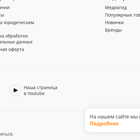
ании
Медиагид
ты
Популярные то
а юридическим
Новинки
Бренды
ка обработки
альных данных
ная оферта
Наша страница
в Youtube
На нашем сайте мы 
Подробнее
яться.