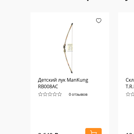
Детский лук ManKung
Скл
L 3521
RB008AC
T.R
0 отзывов