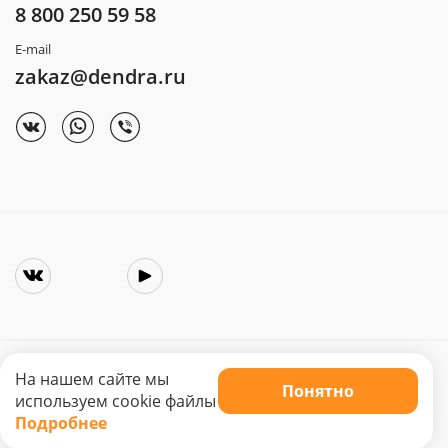
8 800 250 59 58
E-mail
zakaz@dendra.ru
На нашем сайте мы
Понятно
Copyright © 2025. Интернет-магазин «Dendra»
используем cookie файлы
Не является публичной офертой. Цена может меняться.
Подробнее