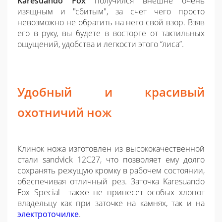
Karesuando
Fox
получился внешне очень
изящным и "сбитым", за счет чего просто
невозможно не обратить на него свой взор. Взяв
его в руку, вы будете в восторге от тактильных
ощущений, удобства и легкости этого “лиса”.
Удобный и красивый
охотничий нож
Клинок ножа изготовлен из высококачественной
стали s
andvick
12
C
27
, что позволяет ему долго
сохранять режущую кромку в рабочем состоянии,
обеспечивая отличный рез. Заточка
Karesuando
Fox Special
также не принесет особых хлопот
владельцу как при заточке на камнях, так и на
электроточилке
.