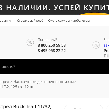
арантия
Стрелковый клуб
Охота с луком и арбалетом
Поговорим?
Ест
8 800 250 59 58
za
8 495 958 22 22
Ре
ПН
стрел
Наконечники для стрел спортивные
1/32, 125 гр., 12 шт.
ел Buck Trail 11/32,