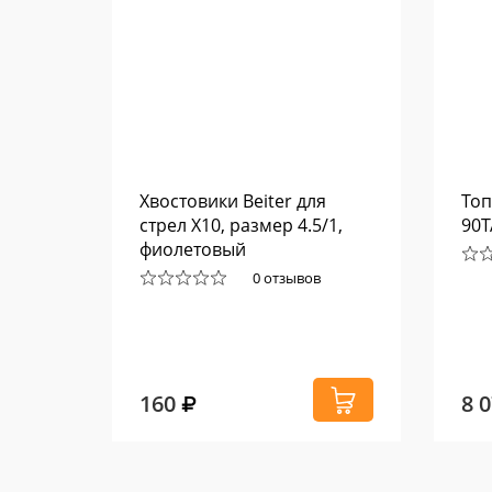
aw
Хвостовики Beiter для
Топ
стрел X10, размер 4.5/1,
90T
фиолетовый
0 отзывов
160
8 