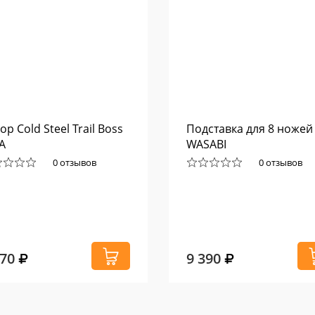
ор Cold Steel Trail Boss
Подставка для 8 ножей
A
WASABI
0 отзывов
0 отзывов
070
9 390