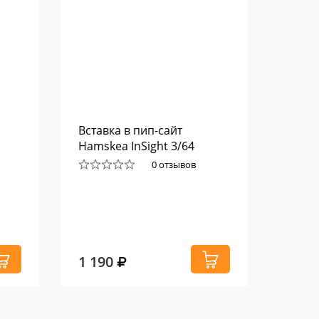
Вставка в пип-сайт
Склад
Hamskea InSight 3/64
FRATI
0 отзывов
1 190
7 74