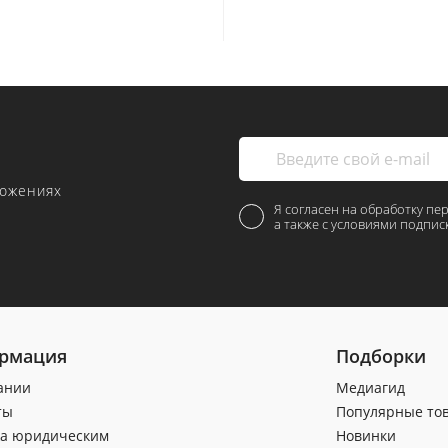
ложениях
Я согласен на обработку пе
а также с условиями подпис
рмация
Подборки
ании
Медиагид
ты
Популярные то
а юридическим
Новинки