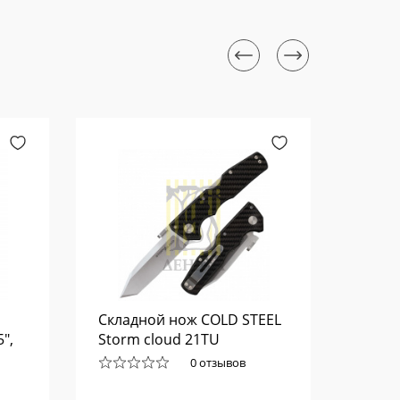
Складной нож COLD STEEL
Стаби
",
Storm cloud 21TU
Blade 
0 отзывов