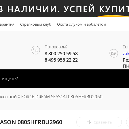
арантия
Стрелковый клуб
Охота с луком и арбалетом
Поговорим?
Ест
8 800 250 59 58
za
8 495 958 22 22
Ре
ПН
блочный X FORCE DREAM SEASON 0805HFRBU2960
EASON 0805HFRBU2960
Сравнить