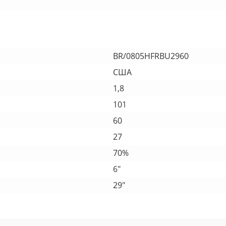
BR/0805HFRBU2960
США
1,8
101
60
27
70%
6"
29"