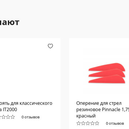
пают
оять для классического
Оперение для стрел
а IT2000
резиновое Pinnacle 1,75
красный
0 отзывов
0 отзывов