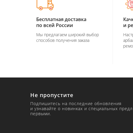
Бесплатная доставка
Кач
по всей России
и р
Мы предлагаем широкий выбор
Наст
способов получения заказа
арба
ремо
Не пропустите
Подпишитесь на последние обновления
и узнавайте о новинках и специальных пред
первыми.