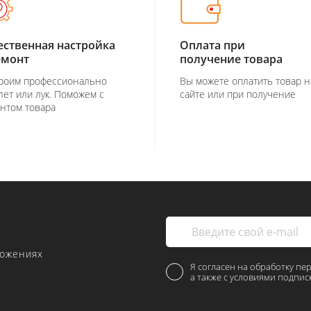
ественная настройка
Оплата при
емонт
получение товара
роим профессионально
Вы можете оплатить товар н
лет или лук. Поможем с
сайте или при получение
нтом товара
ложениях
Я согласен на обработку пе
а также с условиями подпис