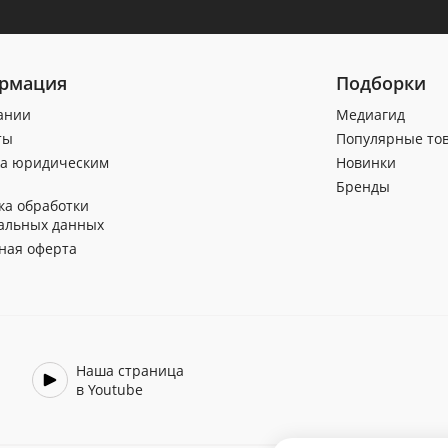
рмация
Подборки
ании
Медиагид
ты
Популярные то
а юридическим
Новинки
Бренды
ка обработки
альных данных
ная оферта
Наша страница
в Youtube