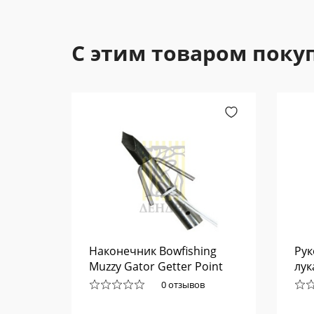
С этим товаром поку
а
Наконечник Bowfishing
Рук
4016
Muzzy Gator Getter Point
лук
0 отзывов