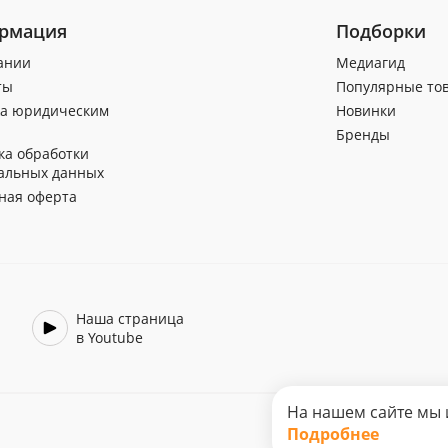
рмация
Подборки
ании
Медиагид
ты
Популярные то
а юридическим
Новинки
Бренды
ка обработки
альных данных
ная оферта
Наша страница
в Youtube
На нашем сайте мы 
Подробнее