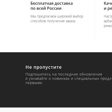
Бесплатная доставка
Кач
по всей России
и р
Мы предлагаем широкий выбор
Наст
способов получения заказа
арба
ремо
Не пропустите
Подпишитесь на последние обновления
и узнавайте о новинках и специальных пред
первыми.