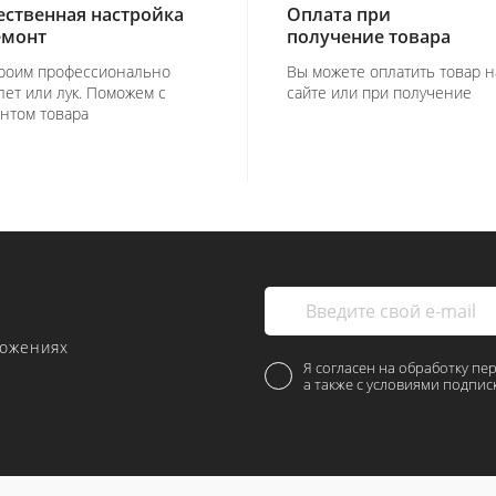
ественная настройка
Оплата при
емонт
получение товара
роим профессионально
Вы можете оплатить товар н
лет или лук. Поможем с
сайте или при получение
нтом товара
ложениях
Я согласен на обработку пе
а также с условиями подпис