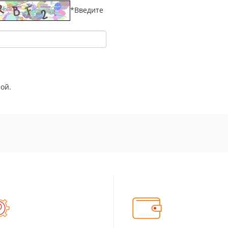
*
Введите
ой.