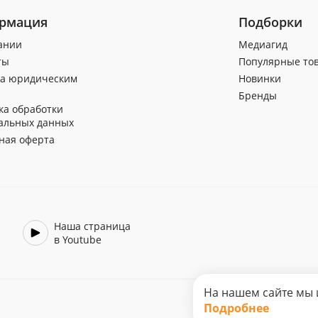
рмация
Подборки
ании
Медиагид
ты
Популярные то
а юридическим
Новинки
Бренды
ка обработки
альных данных
ная оферта
Наша страница
в Youtube
На нашем сайте мы 
Подробнее