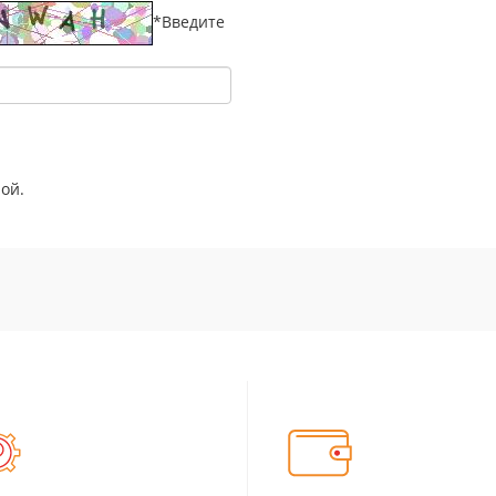
*
Введите
ой.