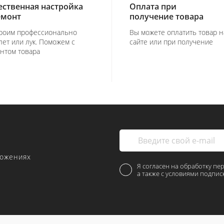
ественная настройка
Оплата при
емонт
получение товара
роим профессионально
Вы можете оплатить товар н
лет или лук. Поможем с
сайте или при получение
нтом товара
ложениях
Я согласен на обработку пе
а также с условиями подпис