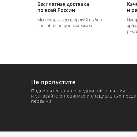
Бесплатная доставка
Кач
по всей России
и р
Мы предлагаем широкий выбор
Наст
способов получения заказа
арба
ремо
Не пропустите
Подпишитесь на последние обновления
и узнавайте о новинках и специальных пред
первыми.