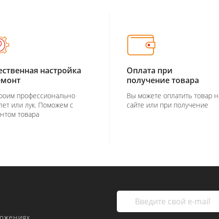
ественная настройка
Оплата при
емонт
получение товара
роим профессионально
Вы можете оплатить товар н
лет или лук. Поможем с
сайте или при получение
нтом товара
ложениях