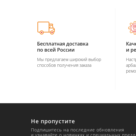
Бесплатная доставка
Кач
по всей России
и р
Мы предлагаем широкий выбор
Наст
способов получения заказа
арба
ремо
Не пропустите
Подпишитесь на последние обновления
и узнавайте о новинках и специальных пред