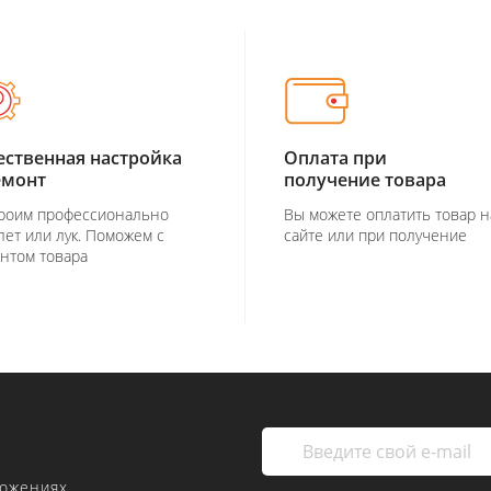
ественная настройка
Оплата при
емонт
получение товара
роим профессионально
Вы можете оплатить товар н
лет или лук. Поможем с
сайте или при получение
нтом товара
ложениях