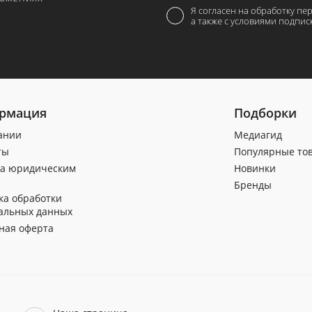
Я согласен на обработку пе
а также с условиями подпис
рмация
Подборки
ании
Медиагид
ты
Популярные то
а юридическим
Новинки
Бренды
ка обработки
альных данных
ная оферта