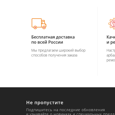
Бесплатная доставка
Кач
по всей России
и р
Мы предлагаем широкий выбор
Наст
способов получения заказа
арба
ремо
Не пропустите
Подпишитесь на последние обновления
и узнавайте о новинках и специальных пред