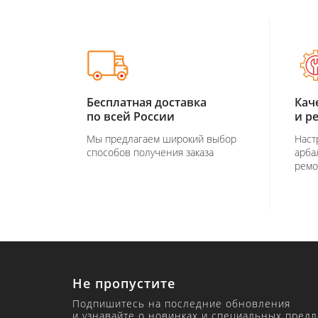
Бесплатная доставка
Кач
по всей России
и р
Мы предлагаем широкий выбор
Наст
способов получения заказа
арба
ремо
Не пропустите
Подпишитесь на последние обновления
и узнавайте о новинках и специальных пред