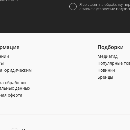
Я согласен на обработку пе
а также с условиями подпис
рмация
Подборки
ании
Медиагид
ты
Популярные то
а юридическим
Новинки
Бренды
ка обработки
альных данных
ная оферта