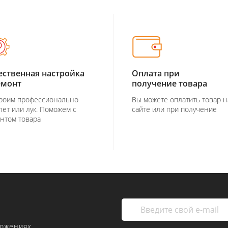
ественная настройка
Оплата при
емонт
получение товара
роим профессионально
Вы можете оплатить товар н
лет или лук. Поможем с
сайте или при получение
нтом товара
ложениях