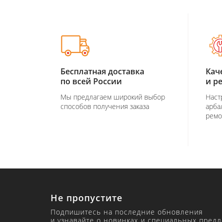
Бесплатная доставка
Кач
по всей России
и р
Мы предлагаем широкий выбор
Наст
способов получения заказа
арба
ремо
Не пропустите
Подпишитесь на последние обновления
и узнавайте о новинках и специальных пред