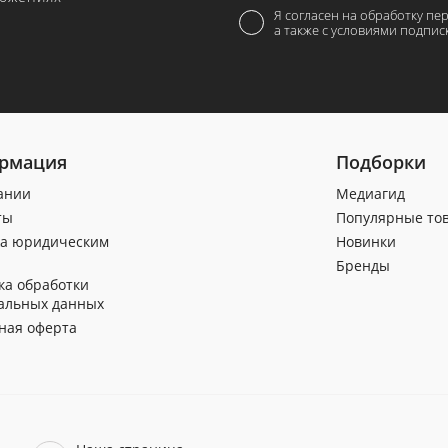
Я согласен на обработку пе
а также с условиями подпис
рмация
Подборки
ании
Медиагид
ты
Популярные то
а юридическим
Новинки
Бренды
ка обработки
альных данных
ная оферта