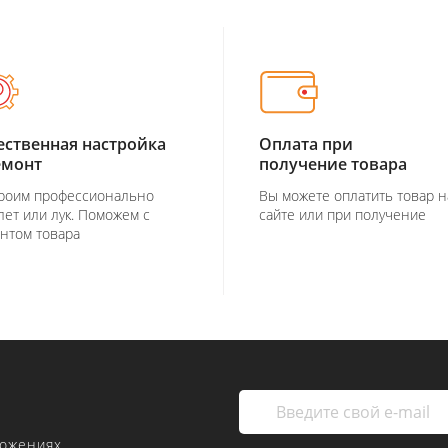
ественная настройка
Оплата при
емонт
получение товара
роим профессионально
Вы можете оплатить товар н
лет или лук. Поможем с
сайте или при получение
нтом товара
ложениях